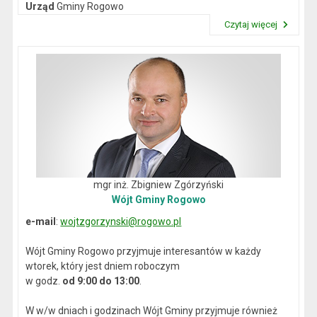
Urząd
Gminy Rogowo
NIP
: 892-12-64-614
Czytaj więcej
REGON
: 000537059
Przeczytaj artykuł "Dane kontaktowe"
mgr inż. Zbigniew Zgórzyński
Wójt Gminy Rogowo
e-mail
:
wojtzgorzynski@rogowo.pl
Wójt Gminy Rogowo przyjmuje interesantów w każdy
wtorek, który jest dniem roboczym
w godz.
od 9:00 do 13:00
.
W w/w dniach i godzinach Wójt Gminy przyjmuje również