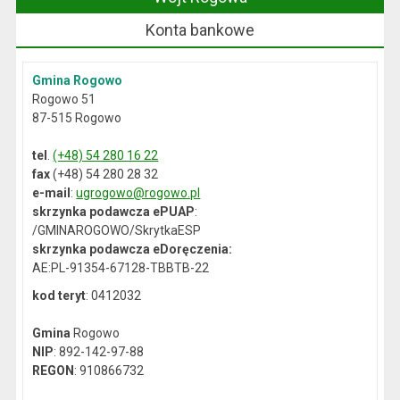
Konta bankowe
Gmina Rogowo
Rogowo 51
87-515 Rogowo
tel
.
(+48) 54 280 16 22
fax
(+48) 54 280 28 32
e-mail
:
ugrogowo@rogowo.pl
skrzynka podawcza ePUAP
:
/GMINAROGOWO/SkrytkaESP
skrzynka podawcza eDoręczenia:
AE:PL-91354-67128-TBBTB-22
kod teryt
: 0412032
Gmina
Rogowo
NIP
: 892-142-97-88
REGON
: 910866732