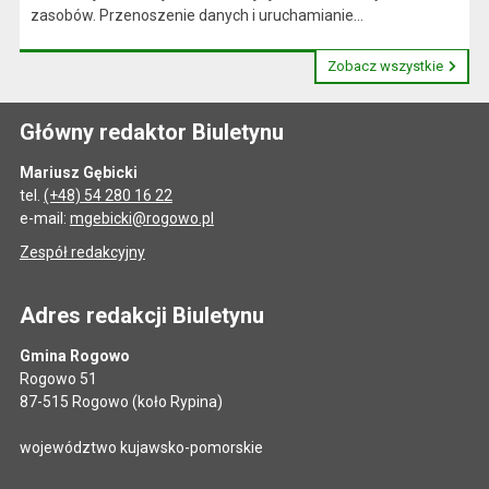
zasobów. Przenoszenie danych i uruchamianie...
Zobacz wszystkie
Główny redaktor Biuletynu
Mariusz Gębicki
tel.
(+48) 54 280 16 22
e-mail:
mgebicki@rogowo.pl
Zespół redakcyjny
Adres redakcji Biuletynu
Gmina Rogowo
Rogowo 51
87-515 Rogowo (koło Rypina)
województwo kujawsko-pomorskie