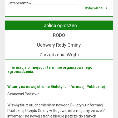
interesantów
Czytaj więcej
w sprawach skarg i wniosków.
Przeczytaj artykuł "Wójt Rogowa"
Tablica ogłoszeń
RODO
Uchwały Rady Gminy
Zarządzenia Wójta
Informacja o miejscu i terminie organizowanego
zgromadzenia.
Witamy na nowej stronie Biuletynu Informacji Publicznej
Szanowni Państwo.
W związku z uruchomieniem nowego Biuletynu Informacji
Publicznej Urzędu Gminy w Rogowie informujemy, że część
informacji na nowej stronie kieruje jeszcze do starych