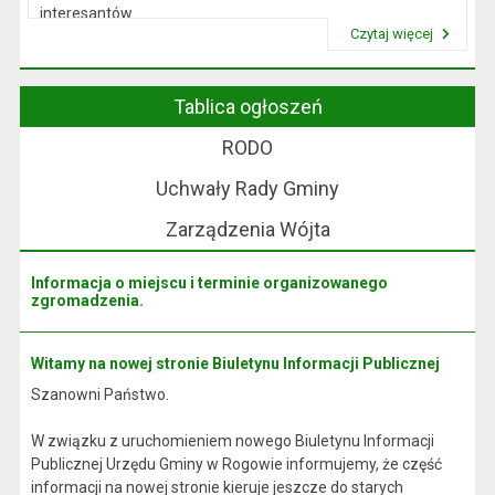
interesantów
Czytaj więcej
w sprawach skarg i wniosków.
Przeczytaj artykuł "Wójt Rogowa"
Tablica ogłoszeń
RODO
Uchwały Rady Gminy
Zarządzenia Wójta
Informacja o miejscu i terminie organizowanego
zgromadzenia.
Witamy na nowej stronie Biuletynu Informacji Publicznej
Szanowni Państwo.
W związku z uruchomieniem nowego Biuletynu Informacji
Publicznej Urzędu Gminy w Rogowie informujemy, że część
informacji na nowej stronie kieruje jeszcze do starych