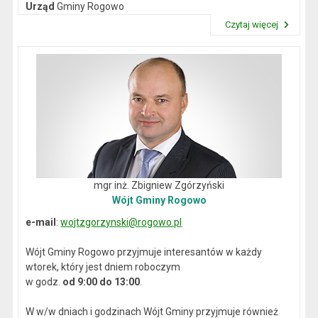
Urząd
Gminy Rogowo
NIP
: 892-12-64-614
Czytaj więcej
REGON
: 000537059
Przeczytaj artykuł "Dane kontaktowe"
mgr inż. Zbigniew Zgórzyński
Wójt Gminy Rogowo
e-mail
:
wojtzgorzynski@rogowo.pl
Wójt Gminy Rogowo przyjmuje interesantów w każdy
wtorek, który jest dniem roboczym
w godz.
od 9:00 do 13:00
.
W w/w dniach i godzinach Wójt Gminy przyjmuje również