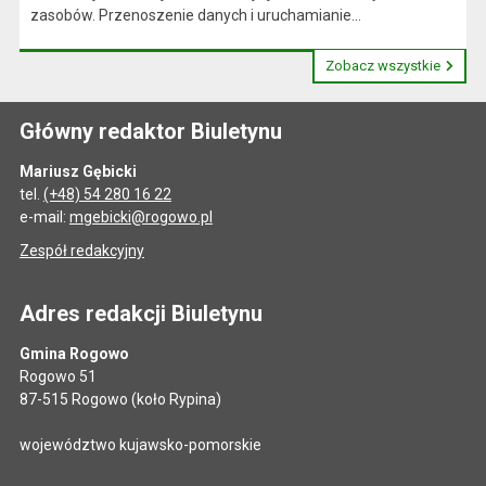
zasobów. Przenoszenie danych i uruchamianie...
Zobacz wszystkie
Główny redaktor Biuletynu
Mariusz Gębicki
tel.
(+48) 54 280 16 22
e-mail:
mgebicki@rogowo.pl
Zespół redakcyjny
Adres redakcji Biuletynu
Gmina Rogowo
Rogowo 51
87-515 Rogowo (koło Rypina)
województwo kujawsko-pomorskie