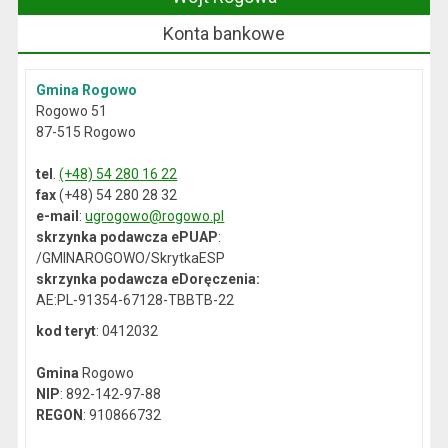
Konta bankowe
Gmina Rogowo
Rogowo 51
87-515 Rogowo
tel
.
(+48) 54 280 16 22
fax
(+48) 54 280 28 32
e-mail
:
ugrogowo@rogowo.pl
skrzynka podawcza ePUAP
:
/GMINAROGOWO/SkrytkaESP
skrzynka podawcza eDoręczenia:
AE:PL-91354-67128-TBBTB-22
kod teryt
: 0412032
Gmina
Rogowo
NIP
: 892-142-97-88
REGON
: 910866732