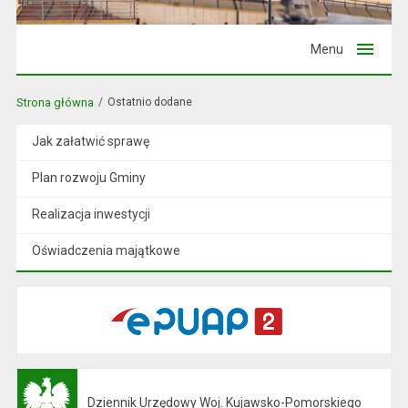
Menu
Strona główna
Ostatnio dodane
Jak załatwić sprawę
Plan rozwoju Gminy
Realizacja inwestycji
Oświadczenia majątkowe
Dziennik Urzędowy Woj. Kujawsko-Pomorskiego
Otwiera się w nowej karcie