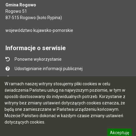
Gmina Rogowo
Rogowo 51
87-515 Rogowo (koło Rypina)
województwo kujawsko-pomorskie
Informacje o serwisie
Ponowne wykorzystanie
Udostępnianie informacji publicznej
Mapa serwisu
W ramach naszej witryny stosujemy pliki cookies w celu
Instrukcja obsługi
świadczenia Państwu usług na najwyższym poziomie, w tym w
sposób dostosowany do indywidualnych potrzeb. Korzystanie z
Statystyki oglądalności
witryny bez zmiany ustawień dotyczących cookies oznacza, że
Ostatnio dodane
będą one zamieszczane w Państwa urządzeniu końcowym.
Możecie Państwo dokonać w każdym czasie zmiany ustawień
Ostatnia aktualizacja BIP: 05.08.2026 16:52
dotyczących cookies.
Akceptuję
5.7.0 [67]
CMS i hosting: Logonet Sp. z o.o. w Bydgoszczy