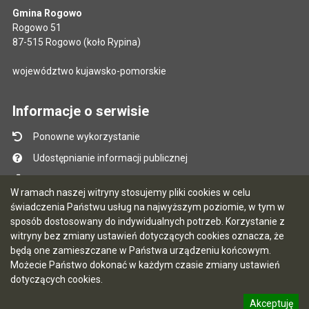
Gmina Rogowo
Rogowo 51
87-515 Rogowo (koło Rypina)
województwo kujawsko-pomorskie
Informacje o serwisie
Ponowne wykorzystanie
Udostępnianie informacji publicznej
Mapa serwisu
W ramach naszej witryny stosujemy pliki cookies w celu
Instrukcja obsługi
świadczenia Państwu usług na najwyższym poziomie, w tym w
sposób dostosowany do indywidualnych potrzeb. Korzystanie z
Statystyki oglądalności
witryny bez zmiany ustawień dotyczących cookies oznacza, że
Ostatnio dodane
będą one zamieszczane w Państwa urządzeniu końcowym.
Możecie Państwo dokonać w każdym czasie zmiany ustawień
Ostatnia aktualizacja BIP: 06.08.2026 16:52
dotyczących cookies.
Akceptuję
5.7.0 [67]
CMS i hosting: Logonet Sp. z o.o. w Bydgoszczy