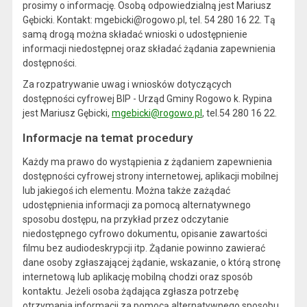
prosimy o informację. Osobą odpowiedzialną jest Mariusz
Gębicki. Kontakt: mgebicki@rogowo.pl, tel. 54 280 16 22. Tą
samą drogą można składać wnioski o udostępnienie
informacji niedostępnej oraz składać żądania zapewnienia
dostępności.
Za rozpatrywanie uwag i wniosków dotyczących
dostępności cyfrowej BIP - Urząd Gminy Rogowo k. Rypina
jest
Mariusz Gębicki
,
mgebicki@rogowo.pl
, tel.
54 280 16 22
.
Informacje na temat procedury
Każdy ma prawo do wystąpienia z żądaniem zapewnienia
dostępności cyfrowej strony internetowej, aplikacji mobilnej
lub jakiegoś ich elementu. Można także zażądać
udostępnienia informacji za pomocą alternatywnego
sposobu dostępu, na przykład przez odczytanie
niedostępnego cyfrowo dokumentu, opisanie zawartości
filmu bez audiodeskrypcji itp. Żądanie powinno zawierać
dane osoby zgłaszającej żądanie, wskazanie, o którą stronę
internetową lub aplikację mobilną chodzi oraz sposób
kontaktu. Jeżeli osoba żądająca zgłasza potrzebę
otrzymania informacji za pomocą alternatywnego sposobu