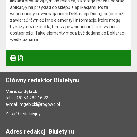
linkami prowadzącymi do miejsca, z którego można pobrać
aplikację, na przykład do sklepu z aplikacjami. Poza
wspomnianymi wymaganiami Deklaracja Dostępności może
zawierać również inne elementy i informacje, które mogą
być użyteczne pod kątem zapewnienia i informowania o
dostępności. Takie elementy mogą być dodane do Deklaracji
wedle uznania.
Główny redaktor Biuletynu
Mariusz Gębicki
tel.
(+48) 54 280 16 22
e-mail:
mgebicki@rogowo.pl
Zespół redakcyjny
Adres redakcji Biuletynu