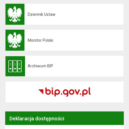
Dziennik Ustaw
Otwiera się w nowej karcie
Monitor Polski
Otwiera się w nowej karcie
Archiwum BIP
Otwiera się w nowej karcie
Deklaracja dostępności