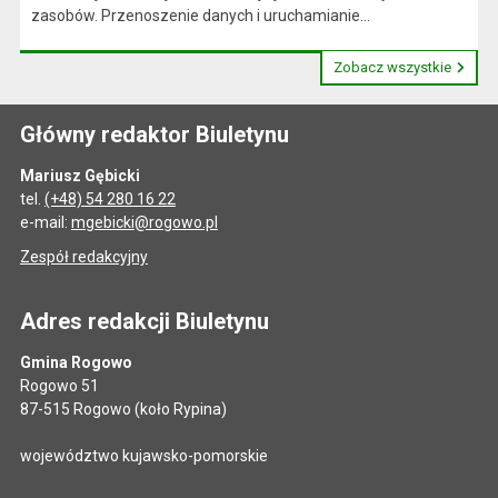
zasobów. Przenoszenie danych i uruchamianie...
Zobacz wszystkie
Główny redaktor Biuletynu
Mariusz Gębicki
tel.
(+48) 54 280 16 22
e-mail:
mgebicki@rogowo.pl
Zespół redakcyjny
Adres redakcji Biuletynu
Gmina Rogowo
Rogowo 51
87-515 Rogowo (koło Rypina)
województwo kujawsko-pomorskie