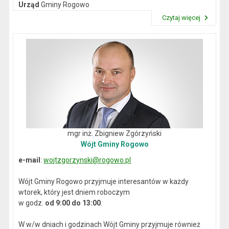
Urząd
Gminy Rogowo
NIP
: 892-12-64-614
Czytaj więcej
REGON
: 000537059
Przeczytaj artykuł "Dane kontaktowe"
mgr inż. Zbigniew Zgórzyński
Wójt Gminy Rogowo
e-mail
:
wojtzgorzynski@rogowo.pl
Wójt Gminy Rogowo przyjmuje interesantów w każdy
wtorek, który jest dniem roboczym
w godz.
od 9:00 do 13:00
.
W w/w dniach i godzinach Wójt Gminy przyjmuje również