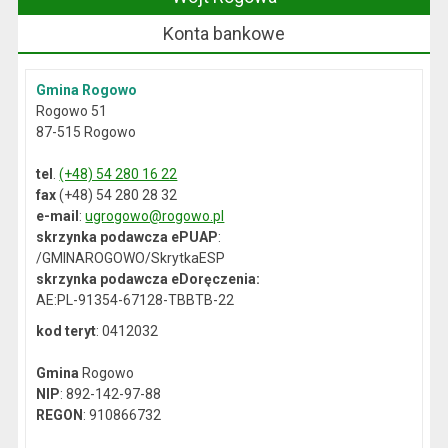
Konta bankowe
Gmina Rogowo
Rogowo 51
87-515 Rogowo
tel
.
(+48) 54 280 16 22
fax
(+48) 54 280 28 32
e-mail
:
ugrogowo@rogowo.pl
skrzynka podawcza ePUAP
:
/GMINAROGOWO/SkrytkaESP
skrzynka podawcza eDoręczenia:
AE:PL-91354-67128-TBBTB-22
kod teryt
: 0412032
Gmina
Rogowo
NIP
: 892-142-97-88
REGON
: 910866732