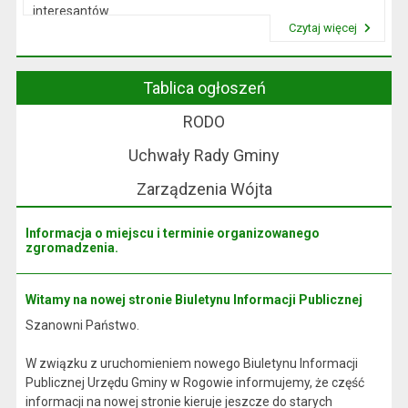
interesantów
Czytaj więcej
w sprawach skarg i wniosków.
Przeczytaj artykuł "Wójt Rogowa"
Tablica ogłoszeń
RODO
Uchwały Rady Gminy
Zarządzenia Wójta
Informacja o miejscu i terminie organizowanego
zgromadzenia.
Witamy na nowej stronie Biuletynu Informacji Publicznej
Szanowni Państwo.
W związku z uruchomieniem nowego Biuletynu Informacji
Publicznej Urzędu Gminy w Rogowie informujemy, że część
informacji na nowej stronie kieruje jeszcze do starych