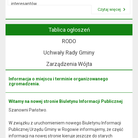
interesantów
Czytaj więcej
w sprawach skarg i wniosków.
Przeczytaj artykuł "Wójt Rogowa"
Tablica ogłoszeń
RODO
Uchwały Rady Gminy
Zarządzenia Wójta
Informacja o miejscu i terminie organizowanego
zgromadzenia.
Witamy na nowej stronie Biuletynu Informacji Publicznej
Szanowni Państwo.
W związku z uruchomieniem nowego Biuletynu Informacji
Publicznej Urzędu Gminy w Rogowie informujemy, że część
informacji na nowej stronie kieruje jeszcze do starych