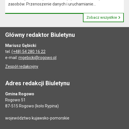
zasobów. Przenoszenie danych i uruchamianie...
Zobacz wszystkie
Główny redaktor Biuletynu
Mariusz Gębicki
tel.
(+48) 54 280 16 22
e-mail:
mgebicki@rogowo.pl
Zespół redakcyjny
Adres redakcji Biuletynu
Gmina Rogowo
Rogowo 51
87-515 Rogowo (koło Rypina)
województwo kujawsko-pomorskie