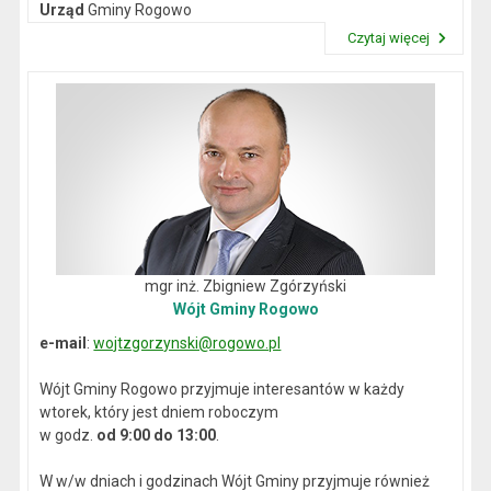
Urząd
Gminy Rogowo
NIP
: 892-12-64-614
Czytaj więcej
REGON
: 000537059
Przeczytaj artykuł "Dane kontaktowe"
mgr inż. Zbigniew Zgórzyński
Wójt Gminy Rogowo
e-mail
:
wojtzgorzynski@rogowo.pl
Wójt Gminy Rogowo przyjmuje interesantów w każdy
wtorek, który jest dniem roboczym
w godz.
od 9:00 do 13:00
.
W w/w dniach i godzinach Wójt Gminy przyjmuje również