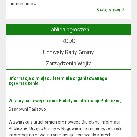
interesantów
Czytaj więcej
w sprawach skarg i wniosków.
Przeczytaj artykuł "Wójt Rogowa"
Tablica ogłoszeń
RODO
Uchwały Rady Gminy
Zarządzenia Wójta
Informacja o miejscu i terminie organizowanego
zgromadzenia.
Witamy na nowej stronie Biuletynu Informacji Publicznej
Szanowni Państwo.
W związku z uruchomieniem nowego Biuletynu Informacji
Publicznej Urzędu Gminy w Rogowie informujemy, że część
informacji na nowej stronie kieruje jeszcze do starych