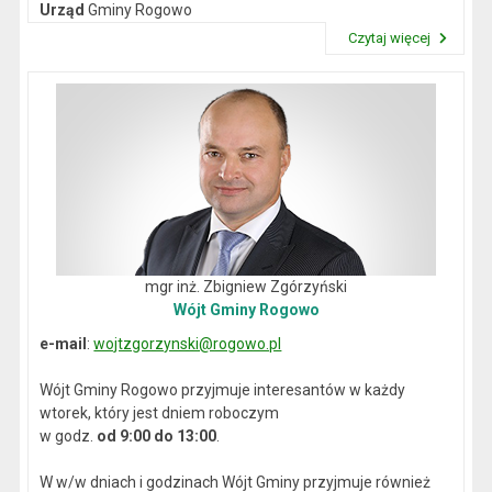
Urząd
Gminy Rogowo
NIP
: 892-12-64-614
Czytaj więcej
REGON
: 000537059
Przeczytaj artykuł "Dane kontaktowe"
mgr inż. Zbigniew Zgórzyński
Wójt Gminy Rogowo
e-mail
:
wojtzgorzynski@rogowo.pl
Wójt Gminy Rogowo przyjmuje interesantów w każdy
wtorek, który jest dniem roboczym
w godz.
od 9:00 do 13:00
.
W w/w dniach i godzinach Wójt Gminy przyjmuje również