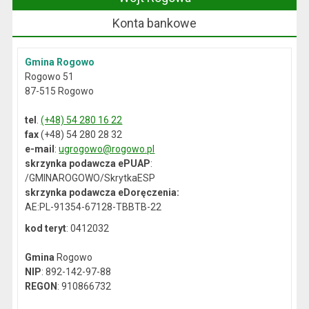
Konta bankowe
Gmina Rogowo
Rogowo 51
87-515 Rogowo
tel
.
(+48) 54 280 16 22
fax
(+48) 54 280 28 32
e-mail
:
ugrogowo@rogowo.pl
skrzynka podawcza ePUAP
:
/GMINAROGOWO/SkrytkaESP
skrzynka podawcza eDoręczenia:
AE:PL-91354-67128-TBBTB-22
kod teryt
: 0412032
Gmina
Rogowo
NIP
: 892-142-97-88
REGON
: 910866732