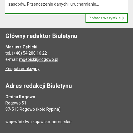
zasobów. Przenoszenie danych i uruchamianie...
Zobacz wszystkie
Główny redaktor Biuletynu
Mariusz Gębicki
tel.
(+48) 54 280 16 22
e-mail:
mgebicki@rogowo.pl
Zespół redakcyjny
Adres redakcji Biuletynu
Gmina Rogowo
Rogowo 51
87-515 Rogowo (koło Rypina)
województwo kujawsko-pomorskie