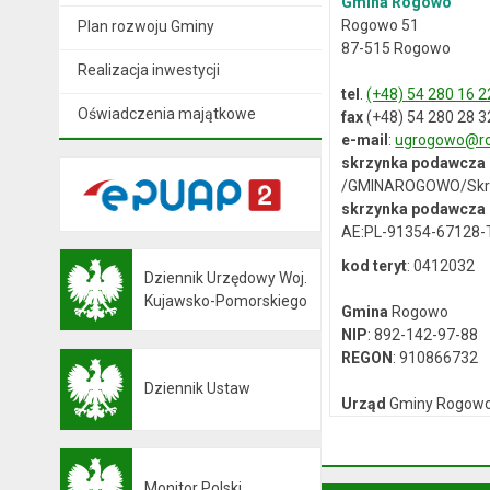
Gmina Rogowo
Rogowo 51
Plan rozwoju Gminy
87-515 Rogowo
Realizacja inwestycji
tel
.
(+48) 54 280 16 2
Oświadczenia majątkowe
fax
(+48) 54 280 28 3
e-mail
:
ugrogowo@ro
skrzynka podawcza
/GMINAROGOWO/Skr
skrzynka podawcza 
AE:PL-91354-67128
kod teryt
: 0412032
Dziennik Urzędowy Woj.
Otwiera się w nowej karcie
Kujawsko-Pomorskiego
Gmina
Rogowo
NIP
: 892-142-97-88
REGON
: 910866732
Dziennik Ustaw
Otwiera się w nowej karcie
Urząd
Gminy Rogow
NIP
: 892-12-64-614
REGON
: 000537059
Monitor Polski