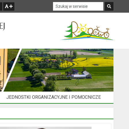
Szukaj w serwisie
Szukaj
zwiększ czcionkę
EJ
JEDNOSTKI ORGANIZACYJNE I POMOCNICZE