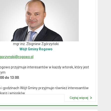
mgr inż. Zbigniew Zgórzyński
Wójt Gminy Rogowo
gorzynski@rogowo.pl
ogowo przyjmuje interesantów w każdy wtorek, który jest
zym
:00 do 13:00
.
 i godzinach Wójt Gminy przyjmuje również interesantów
karg i wniosków.
Czytaj więcej
Przeczytaj artykuł "Wójt Rogowa"