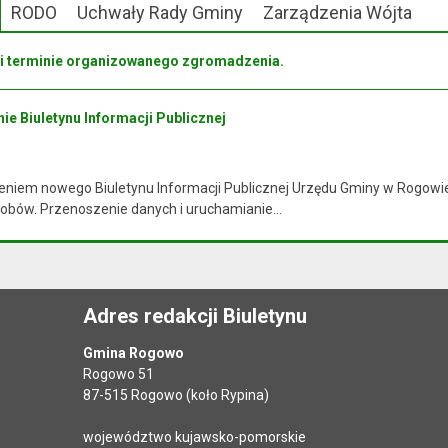
RODO
Uchwały Rady Gminy
Zarządzenia Wójta
 i terminie organizowanego zgromadzenia.
ie Biuletynu Informacji Publicznej
niem nowego Biuletynu Informacji Publicznej Urzędu Gminy w Rogowie i
obów. Przenoszenie danych i uruchamianie...
Adres redakcji Biuletynu
Gmina Rogowo
Rogowo 51
87-515 Rogowo (koło Rypina)
województwo kujawsko-pomorskie