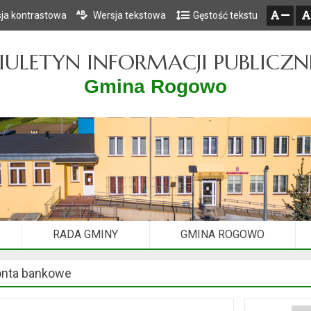
ja kontrastowa
Wersja tekstowa
Gęstość tekstu
Przejdź do głównego menu
Przejdź do mapy serwisu
Przejdź do treści
zresetuj
zmniejsz czcionkę
IULETYN INFORMACJI PUBLICZN
Gmina Rogowo
RADA GMINY
GMINA ROGOWO
nta bankowe