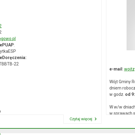
2
2
gowo.pl
 ePUAP
:
ytkaESP
eDoręczenia:
-TBBTB-22
e-mail
:
wojtz
Wójt Gminy R
dniem roboc
w godz.
od 9
W w/w dniach
o
w sprawach s
Czytaj więcej
Przeczytaj artykuł "Dane kontaktowe"