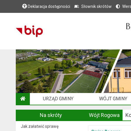
Deklaracja dostępności
Słownik skrótów
Wers
B
URZĄD GMINY
WÓJT GMINY
STRONA GŁÓWNA
Na skróty
Wójt Rogowa
Ko
Jak załatwić sprawę