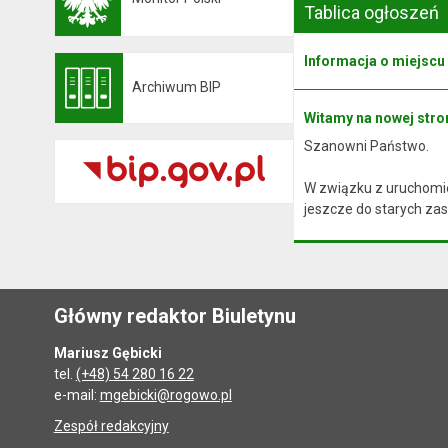
Otwiera się w nowej karcie
Tablica ogłoszeń
Informacja o miejscu
Archiwum BIP
Otwiera się w nowej karcie
Witamy na nowej stron
Szanowni Państwo.
W związku z uruchomie
jeszcze do starych zas
Główny redaktor Biuletynu
Mariusz Gębicki
tel.
(+48) 54 280 16 22
e-mail:
mgebicki@rogowo.pl
Zespół redakcyjny