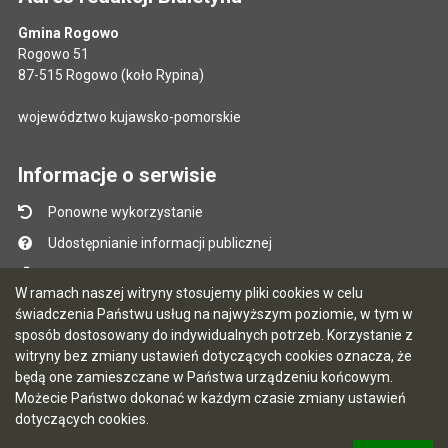
Gmina Rogowo
Rogowo 51
87-515 Rogowo (koło Rypina)
województwo kujawsko-pomorskie
Informacje o serwisie
Ponowne wykorzystanie
Udostępnianie informacji publicznej
Mapa serwisu
W ramach naszej witryny stosujemy pliki cookies w celu
Instrukcja obsługi
świadczenia Państwu usług na najwyższym poziomie, w tym w
sposób dostosowany do indywidualnych potrzeb. Korzystanie z
Statystyki oglądalności
witryny bez zmiany ustawień dotyczących cookies oznacza, że
Ostatnio dodane
będą one zamieszczane w Państwa urządzeniu końcowym.
Możecie Państwo dokonać w każdym czasie zmiany ustawień
Ostatnia aktualizacja BIP: 06.08.2026 16:52
dotyczących cookies.