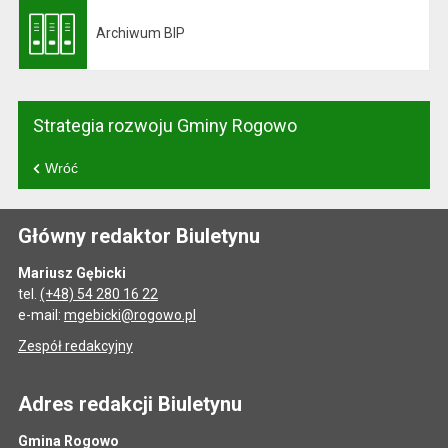
Archiwum BIP
Otwiera się w nowej karcie
Strategia rozwoju Gminy Rogowo
Wróć
Główny redaktor Biuletynu
Mariusz Gębicki
tel.
(+48) 54 280 16 22
e-mail:
mgebicki@rogowo.pl
Zespół redakcyjny
Adres redakcji Biuletynu
Gmina Rogowo