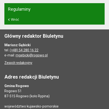
Regulaminy
Wróć
Główny redaktor Biuletynu
Mariusz Gębicki
tel.
(+48) 54 280 16 22
e-mail:
mgebicki@rogowo.pl
Zespół redakcyjny
Adres redakcji Biuletynu
Gmina Rogowo
Rogowo 51
87-515 Rogowo (koło Rypina)
województwo kujawsko-pomorskie