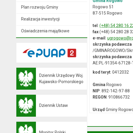
Gmina Rogowo
Rogowo 51
Plan rozwoju Gminy
87-515 Rogowo
Realizacja inwestycji
tel
.
(+48) 54 280 16 2
Oświadczenia majątkowe
fax
(+48) 54 280 28 3
e-mail
:
ugrogowo@ro
skrzynka podawcza
/GMINAROGOWO/Skr
skrzynka podawcza 
AE:PL-91354-67128
kod teryt
: 0412032
Dziennik Urzędowy Woj.
Otwiera się w nowej karcie
Kujawsko-Pomorskiego
Gmina
Rogowo
NIP
: 892-142-97-88
REGON
: 910866732
Dziennik Ustaw
Otwiera się w nowej karcie
Urząd
Gminy Rogow
NIP
: 892-12-64-614
REGON
: 000537059
Monitor Polski