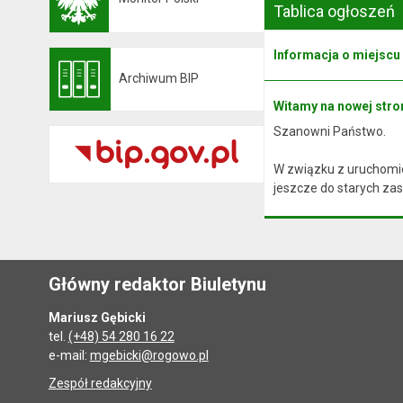
Otwiera się w nowej karcie
Tablica ogłoszeń
Informacja o miejscu
Archiwum BIP
Otwiera się w nowej karcie
Witamy na nowej stron
Szanowni Państwo.
W związku z uruchomie
jeszcze do starych zas
Główny redaktor Biuletynu
Mariusz Gębicki
tel.
(+48) 54 280 16 22
e-mail:
mgebicki@rogowo.pl
Zespół redakcyjny