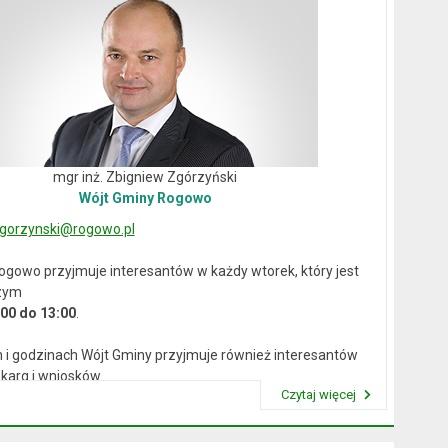
mgr inż. Zbigniew Zgórzyński
Wójt Gminy Rogowo
gorzynski@rogowo.pl
ogowo przyjmuje interesantów w każdy wtorek, który jest
zym
:00 do 13:00
.
 i godzinach Wójt Gminy przyjmuje również interesantów
karg i wniosków.
Czytaj więcej
Przeczytaj artykuł "Wójt Rogowa"