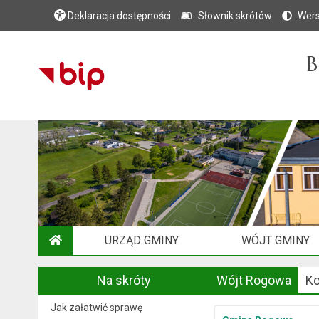
Deklaracja dostępności
Słownik skrótów
Wers
B
URZĄD GMINY
WÓJT GMINY
STRONA GŁÓWNA
Na skróty
Wójt Rogowa
Ko
Jak załatwić sprawę