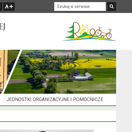
Szukaj w serwisie
Szukaj
zwiększ czcionkę
EJ
JEDNOSTKI ORGANIZACYJNE I POMOCNICZE