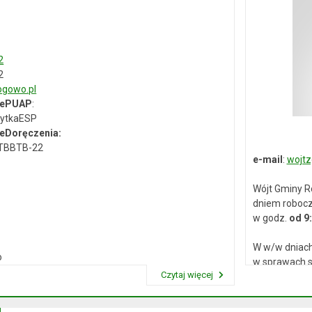
2
2
gowo.pl
 ePUAP
:
ytkaESP
eDoręczenia:
-TBBTB-22
e-mail
:
wojtz
Wójt Gminy R
dniem roboc
w godz.
od 9
W w/w dniach
o
w sprawach s
Czytaj więcej
Przeczytaj artykuł "Dane kontaktowe"