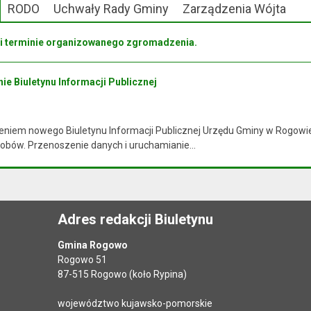
RODO
Uchwały Rady Gminy
Zarządzenia Wójta
 i terminie organizowanego zgromadzenia.
ie Biuletynu Informacji Publicznej
niem nowego Biuletynu Informacji Publicznej Urzędu Gminy w Rogowie i
obów. Przenoszenie danych i uruchamianie...
Adres redakcji Biuletynu
Gmina Rogowo
Rogowo 51
87-515 Rogowo (koło Rypina)
województwo kujawsko-pomorskie