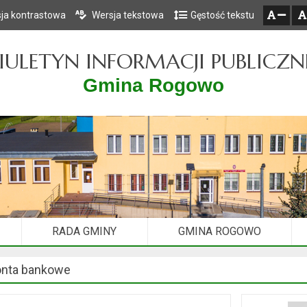
ja kontrastowa
Wersja tekstowa
Gęstość tekstu
Przejdź do głównego menu
Przejdź do mapy serwisu
Przejdź do treści
zresetuj
zmniejsz czcionkę
IULETYN INFORMACJI PUBLICZN
Gmina Rogowo
RADA GMINY
GMINA ROGOWO
nta bankowe