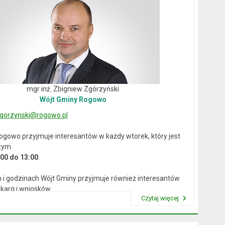
mgr inż. Zbigniew Zgórzyński
Wójt Gminy Rogowo
gorzynski@rogowo.pl
ogowo przyjmuje interesantów w każdy wtorek, który jest
zym
:00 do 13:00
.
 i godzinach Wójt Gminy przyjmuje również interesantów
karg i wniosków.
Czytaj więcej
Przeczytaj artykuł "Wójt Rogowa"