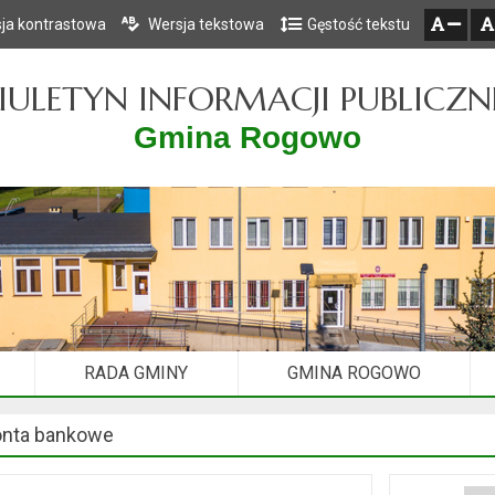
ja kontrastowa
Wersja tekstowa
Gęstość tekstu
Przejdź do głównego menu
Przejdź do mapy serwisu
Przejdź do treści
zresetuj
zmniejsz czcionkę
IULETYN INFORMACJI PUBLICZN
Gmina Rogowo
RADA GMINY
GMINA ROGOWO
nta bankowe