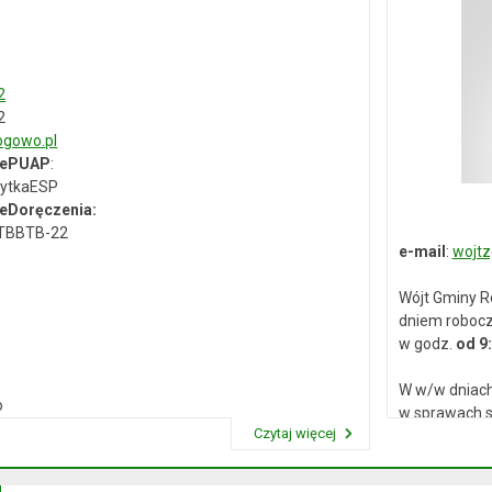
2
2
gowo.pl
 ePUAP
:
ytkaESP
eDoręczenia:
-TBBTB-22
e-mail
:
wojtz
Wójt Gminy R
dniem roboc
w godz.
od 9
W w/w dniach
o
w sprawach s
Czytaj więcej
Przeczytaj artykuł "Dane kontaktowe"