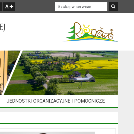
Szukaj w serwisie
Szukaj
zwiększ czcionkę
EJ
JEDNOSTKI ORGANIZACYJNE I POMOCNICZE