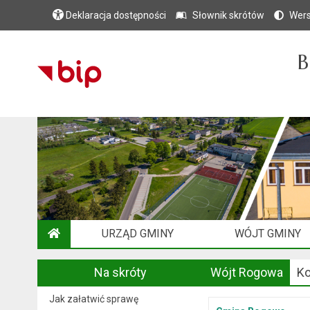
Deklaracja dostępności
Słownik skrótów
Wers
B
URZĄD GMINY
WÓJT GMINY
STRONA GŁÓWNA
Na skróty
Wójt Rogowa
Ko
Jak załatwić sprawę