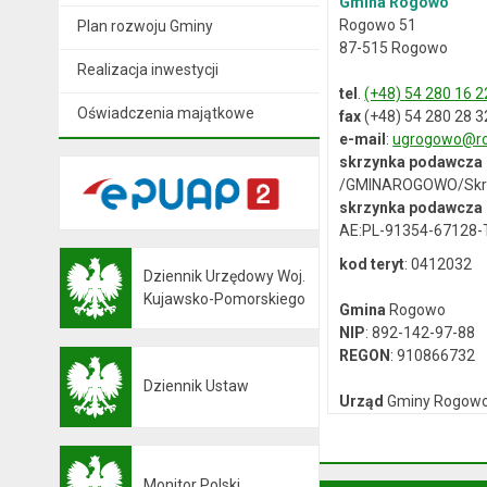
Gmina Rogowo
Rogowo 51
Plan rozwoju Gminy
87-515 Rogowo
Realizacja inwestycji
tel
.
(+48) 54 280 16 2
Oświadczenia majątkowe
fax
(+48) 54 280 28 3
e-mail
:
ugrogowo@ro
skrzynka podawcza
/GMINAROGOWO/Skr
skrzynka podawcza 
AE:PL-91354-67128
kod teryt
: 0412032
Dziennik Urzędowy Woj.
Otwiera się w nowej karcie
Kujawsko-Pomorskiego
Gmina
Rogowo
NIP
: 892-142-97-88
REGON
: 910866732
Dziennik Ustaw
Otwiera się w nowej karcie
Urząd
Gminy Rogow
NIP
: 892-12-64-614
REGON
: 000537059
Monitor Polski