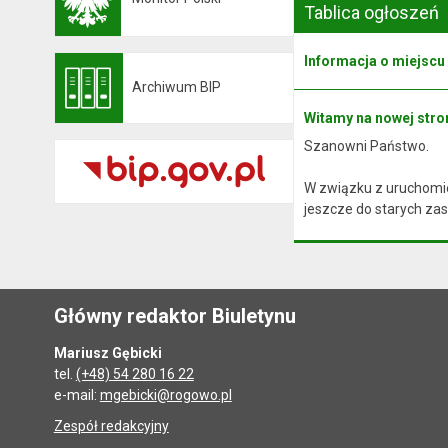
Otwiera się w nowej karcie
Tablica ogłoszeń
Informacja o miejscu
Archiwum BIP
Otwiera się w nowej karcie
Witamy na nowej stron
Szanowni Państwo.
W związku z uruchomie
jeszcze do starych zas
Główny redaktor Biuletynu
Mariusz Gębicki
tel.
(+48) 54 280 16 22
e-mail:
mgebicki@rogowo.pl
Zespół redakcyjny