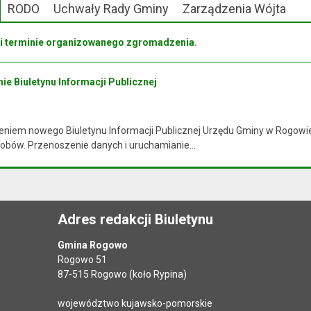
RODO
Uchwały Rady Gminy
Zarządzenia Wójta
 i terminie organizowanego zgromadzenia.
ie Biuletynu Informacji Publicznej
niem nowego Biuletynu Informacji Publicznej Urzędu Gminy w Rogowie i
obów. Przenoszenie danych i uruchamianie...
Adres redakcji Biuletynu
Gmina Rogowo
Rogowo 51
87-515 Rogowo (koło Rypina)
województwo kujawsko-pomorskie