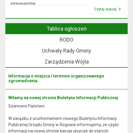
interesantów
Czytaj więcej
w sprawach skarg i wniosków.
Przeczytaj artykuł "Wójt Rogowa"
Tablica ogłoszeń
RODO
Uchwały Rady Gminy
Zarządzenia Wójta
Informacja o miejscu i terminie organizowanego
zgromadzenia.
Witamy na nowej stronie Biuletynu Informacji Publicznej
Szanowni Państwo.
W związku z uruchomieniem nowego Biuletynu Informacji
Publicznej Urzędu Gminy w Rogowie informujemy, że część
informacji na nowej stronie kieruje jeszcze do starych