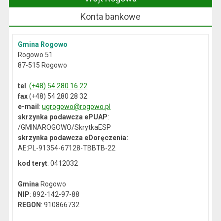
Konta bankowe
Gmina Rogowo
Rogowo 51
87-515 Rogowo
tel
.
(+48) 54 280 16 22
fax
(+48) 54 280 28 32
e-mail
:
ugrogowo@rogowo.pl
skrzynka podawcza ePUAP
:
/GMINAROGOWO/SkrytkaESP
skrzynka podawcza eDoręczenia:
AE:PL-91354-67128-TBBTB-22
kod teryt
: 0412032
Gmina
Rogowo
NIP
: 892-142-97-88
REGON
: 910866732