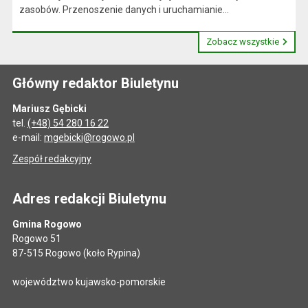
zasobów. Przenoszenie danych i uruchamianie...
Zobacz wszystkie
Główny redaktor Biuletynu
Mariusz Gębicki
tel.
(+48) 54 280 16 22
e-mail:
mgebicki@rogowo.pl
Zespół redakcyjny
Adres redakcji Biuletynu
Gmina Rogowo
Rogowo 51
87-515 Rogowo (koło Rypina)
województwo kujawsko-pomorskie