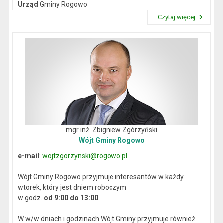
Urząd
Gminy Rogowo
NIP
: 892-12-64-614
Czytaj więcej
REGON
: 000537059
Przeczytaj artykuł "Dane kontaktowe"
mgr inż. Zbigniew Zgórzyński
Wójt Gminy Rogowo
e-mail
:
wojtzgorzynski@rogowo.pl
Wójt Gminy Rogowo przyjmuje interesantów w każdy
wtorek, który jest dniem roboczym
w godz.
od 9:00 do 13:00
.
W w/w dniach i godzinach Wójt Gminy przyjmuje również