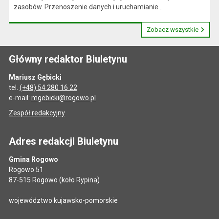
zasobów. Przenoszenie danych i uruchamianie...
Zobacz wszystkie
Główny redaktor Biuletynu
Mariusz Gębicki
tel.
(+48) 54 280 16 22
e-mail:
mgebicki@rogowo.pl
Zespół redakcyjny
Adres redakcji Biuletynu
Gmina Rogowo
Rogowo 51
87-515 Rogowo (koło Rypina)
województwo kujawsko-pomorskie