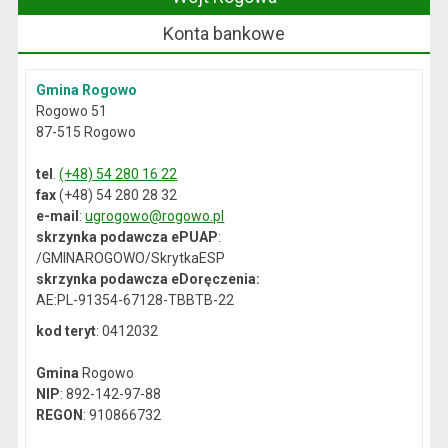
Konta bankowe
Gmina Rogowo
Rogowo 51
87-515 Rogowo
tel
.
(+48) 54 280 16 22
fax
(+48) 54 280 28 32
e-mail
:
ugrogowo@rogowo.pl
skrzynka podawcza ePUAP
:
/GMINAROGOWO/SkrytkaESP
skrzynka podawcza eDoręczenia:
AE:PL-91354-67128-TBBTB-22
kod teryt
: 0412032
Gmina
Rogowo
NIP
: 892-142-97-88
REGON
: 910866732