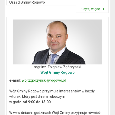
Urząd
Gminy Rogowo
NIP
: 892-12-64-614
Czytaj więcej
REGON
: 000537059
Przeczytaj artykuł "Dane kontaktowe"
mgr inż. Zbigniew Zgórzyński
Wójt Gminy Rogowo
e-mail
:
wojtzgorzynski@rogowo.pl
Wójt Gminy Rogowo przyjmuje interesantów w każdy
wtorek, który jest dniem roboczym
w godz.
od 9:00 do 13:00
.
W w/w dniach i godzinach Wójt Gminy przyjmuje również