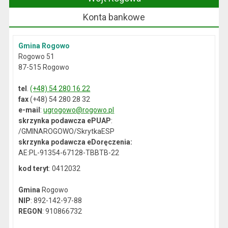
Konta bankowe
Gmina Rogowo
Rogowo 51
87-515 Rogowo
tel
.
(+48) 54 280 16 22
fax
(+48) 54 280 28 32
e-mail
:
ugrogowo@rogowo.pl
skrzynka podawcza ePUAP
:
/GMINAROGOWO/SkrytkaESP
skrzynka podawcza eDoręczenia:
AE:PL-91354-67128-TBBTB-22
kod teryt
: 0412032
Gmina
Rogowo
NIP
: 892-142-97-88
REGON
: 910866732