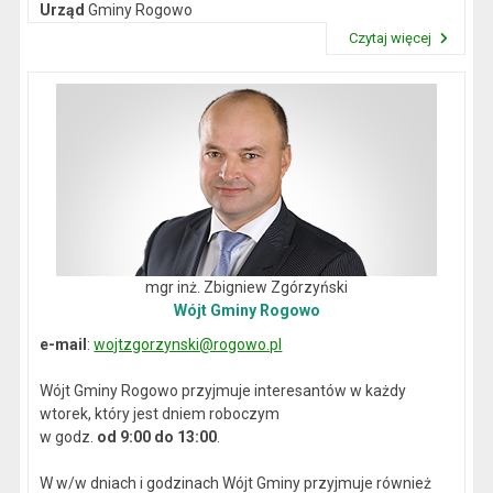
Urząd
Gminy Rogowo
NIP
: 892-12-64-614
Czytaj więcej
REGON
: 000537059
Przeczytaj artykuł "Dane kontaktowe"
mgr inż. Zbigniew Zgórzyński
Wójt Gminy Rogowo
e-mail
:
wojtzgorzynski@rogowo.pl
Wójt Gminy Rogowo przyjmuje interesantów w każdy
wtorek, który jest dniem roboczym
w godz.
od 9:00 do 13:00
.
W w/w dniach i godzinach Wójt Gminy przyjmuje również