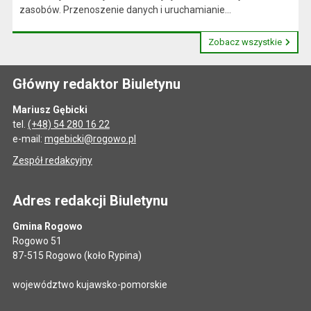
zasobów. Przenoszenie danych i uruchamianie...
Zobacz wszystkie
Główny redaktor Biuletynu
Mariusz Gębicki
tel.
(+48) 54 280 16 22
e-mail:
mgebicki@rogowo.pl
Zespół redakcyjny
Adres redakcji Biuletynu
Gmina Rogowo
Rogowo 51
87-515 Rogowo (koło Rypina)
województwo kujawsko-pomorskie