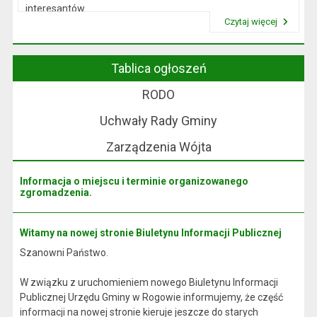
interesantów
Czytaj więcej
w sprawach skarg i wniosków.
Przeczytaj artykuł "Wójt Rogowa"
Tablica ogłoszeń
RODO
Uchwały Rady Gminy
Zarządzenia Wójta
Informacja o miejscu i terminie organizowanego
zgromadzenia.
Witamy na nowej stronie Biuletynu Informacji Publicznej
Szanowni Państwo.
W związku z uruchomieniem nowego Biuletynu Informacji
Publicznej Urzędu Gminy w Rogowie informujemy, że część
informacji na nowej stronie kieruje jeszcze do starych