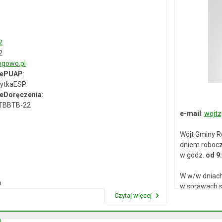
2
2
gowo.pl
 ePUAP
:
ytkaESP
eDoręczenia:
-TBBTB-22
e-mail
:
wojtz
Wójt Gminy R
dniem roboc
w godz.
od 9
W w/w dniach
o
w sprawach s
Czytaj więcej
Przeczytaj artykuł "Dane kontaktowe"