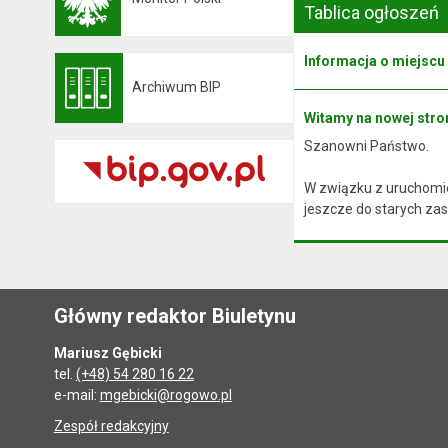
Otwiera się w nowej karcie
Tablica ogłoszeń
Informacja o miejscu
Archiwum BIP
Otwiera się w nowej karcie
Witamy na nowej stron
Szanowni Państwo.
W związku z uruchomie
jeszcze do starych zas
Główny redaktor Biuletynu
Mariusz Gębicki
tel.
(+48) 54 280 16 22
e-mail:
mgebicki@rogowo.pl
Zespół redakcyjny