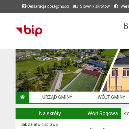
Deklaracja dostępności
Słownik skrótów
Wers
B
URZĄD GMINY
WÓJT GMINY
STRONA GŁÓWNA
Na skróty
Wójt Rogowa
Ko
Jak załatwić sprawę