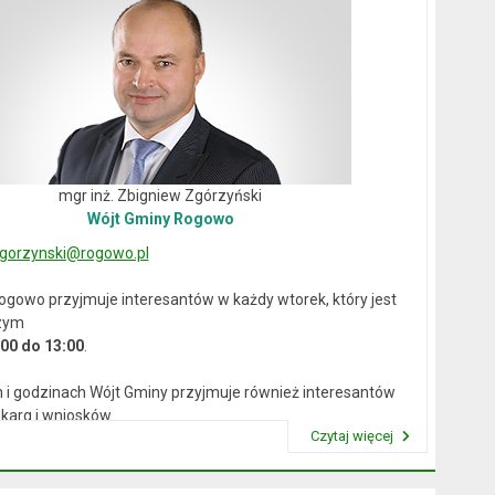
mgr inż. Zbigniew Zgórzyński
Wójt Gminy Rogowo
gorzynski@rogowo.pl
ogowo przyjmuje interesantów w każdy wtorek, który jest
zym
:00 do 13:00
.
 i godzinach Wójt Gminy przyjmuje również interesantów
karg i wniosków.
Czytaj więcej
Przeczytaj artykuł "Wójt Rogowa"