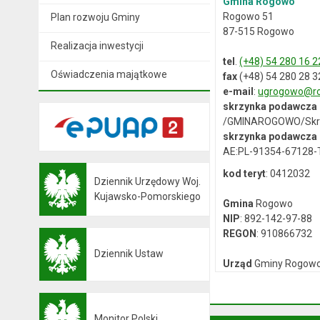
Gmina Rogowo
Rogowo 51
Plan rozwoju Gminy
87-515 Rogowo
Realizacja inwestycji
tel
.
(+48) 54 280 16 2
Oświadczenia majątkowe
fax
(+48) 54 280 28 3
e-mail
:
ugrogowo@ro
skrzynka podawcza
/GMINAROGOWO/Skr
skrzynka podawcza 
AE:PL-91354-67128
kod teryt
: 0412032
Dziennik Urzędowy Woj.
Otwiera się w nowej karcie
Kujawsko-Pomorskiego
Gmina
Rogowo
NIP
: 892-142-97-88
REGON
: 910866732
Dziennik Ustaw
Otwiera się w nowej karcie
Urząd
Gminy Rogow
NIP
: 892-12-64-614
REGON
: 000537059
Monitor Polski