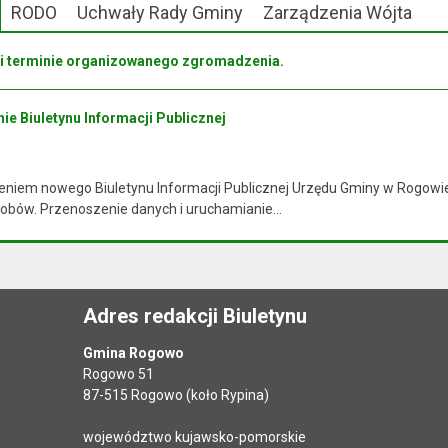
RODO
Uchwały Rady Gminy
Zarządzenia Wójta
 i terminie organizowanego zgromadzenia.
ie Biuletynu Informacji Publicznej
niem nowego Biuletynu Informacji Publicznej Urzędu Gminy w Rogowie i
obów. Przenoszenie danych i uruchamianie...
Adres redakcji Biuletynu
Gmina Rogowo
Rogowo 51
87-515 Rogowo (koło Rypina)
województwo kujawsko-pomorskie