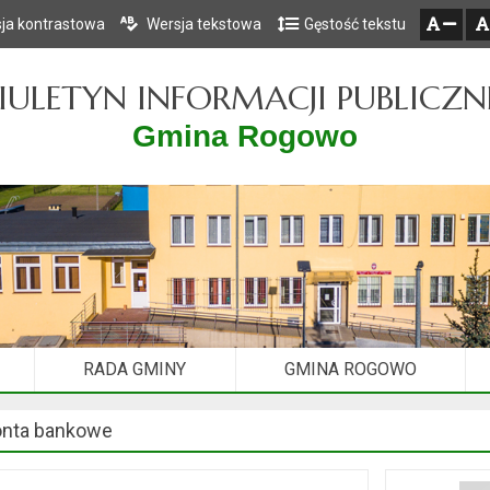
ja kontrastowa
Wersja tekstowa
Gęstość tekstu
Przejdź do głównego menu
Przejdź do mapy serwisu
Przejdź do treści
zresetuj
zmniejsz czcionkę
IULETYN INFORMACJI PUBLICZN
Gmina Rogowo
RADA GMINY
GMINA ROGOWO
nta bankowe