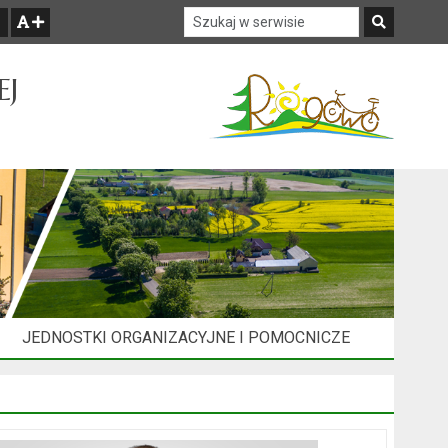
Szukaj w serwisie
Szukaj
zwiększ czcionkę
EJ
JEDNOSTKI ORGANIZACYJNE I POMOCNICZE