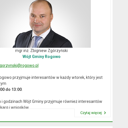
mgr inż. Zbigniew Zgórzyński
Wójt Gminy Rogowo
gorzynski@rogowo.pl
ogowo przyjmuje interesantów w każdy wtorek, który jest
zym
:00 do 13:00
.
 i godzinach Wójt Gminy przyjmuje również interesantów
karg i wniosków.
Czytaj więcej
Przeczytaj artykuł "Wójt Rogowa"