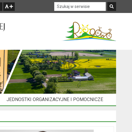
Szukaj w serwisie
Szukaj
zwiększ czcionkę
EJ
JEDNOSTKI ORGANIZACYJNE I POMOCNICZE