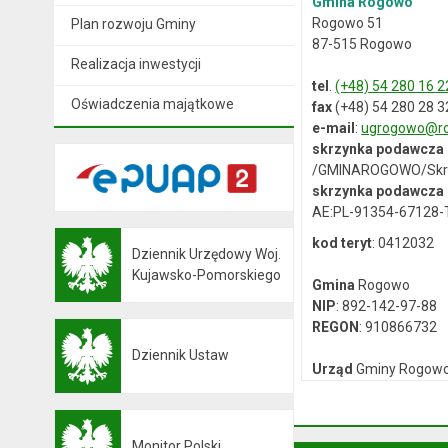
Gmina Rogowo
Rogowo 51
Plan rozwoju Gminy
87-515 Rogowo
Realizacja inwestycji
tel
.
(+48) 54 280 16 2
Oświadczenia majątkowe
fax
(+48) 54 280 28 3
e-mail
:
ugrogowo@ro
skrzynka podawcza
/GMINAROGOWO/Skr
skrzynka podawcza 
AE:PL-91354-67128
kod teryt
: 0412032
Dziennik Urzędowy Woj.
Otwiera się w nowej karcie
Kujawsko-Pomorskiego
Gmina
Rogowo
NIP
: 892-142-97-88
REGON
: 910866732
Dziennik Ustaw
Otwiera się w nowej karcie
Urząd
Gminy Rogow
NIP
: 892-12-64-614
REGON
: 000537059
Monitor Polski