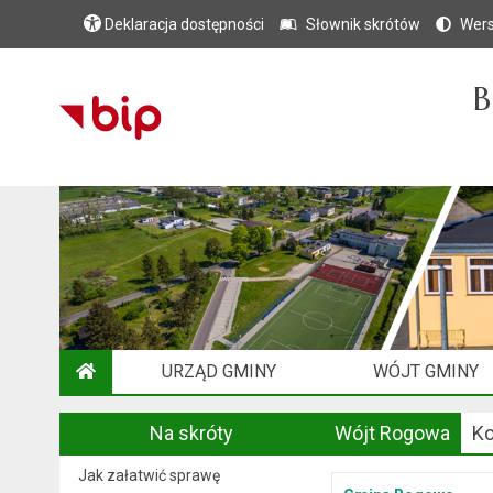
Deklaracja dostępności
Słownik skrótów
Wers
B
URZĄD GMINY
WÓJT GMINY
STRONA GŁÓWNA
Na skróty
Wójt Rogowa
Ko
Jak załatwić sprawę