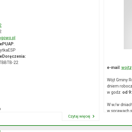
2
2
gowo.pl
 ePUAP
:
ytkaESP
eDoręczenia:
-TBBTB-22
e-mail
:
wojtz
Wójt Gminy R
dniem roboc
w godz.
od 9
W w/w dniach
o
w sprawach s
Czytaj więcej
Przeczytaj artykuł "Dane kontaktowe"