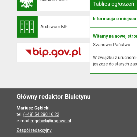
Otwiera się w nowej karcie
Tablica ogłoszeń
Informacja o miejscu
Archiwum BIP
Otwiera się w nowej karcie
Witamy na nowej stron
Szanowni Państwo.
W związku z uruchomie
jeszcze do starych zas
Główny redaktor Biuletynu
Mariusz Gębicki
tel.
(+48) 54 280 16 22
e-mail:
mgebicki@rogowo.pl
Zespół redakcyjny