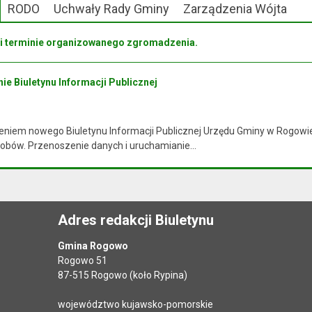
RODO
Uchwały Rady Gminy
Zarządzenia Wójta
 i terminie organizowanego zgromadzenia.
ie Biuletynu Informacji Publicznej
niem nowego Biuletynu Informacji Publicznej Urzędu Gminy w Rogowie i
obów. Przenoszenie danych i uruchamianie...
Adres redakcji Biuletynu
Gmina Rogowo
Rogowo 51
87-515 Rogowo (koło Rypina)
województwo kujawsko-pomorskie