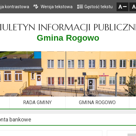
ja kontrastowa
Wersja tekstowa
Gęstość tekstu
Przejdź do głównego menu
Przejdź do mapy serwisu
Przejdź do treści
zresetuj
zmniejsz czcionkę
IULETYN INFORMACJI PUBLICZN
Gmina Rogowo
RADA GMINY
GMINA ROGOWO
nta bankowe