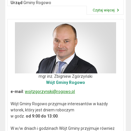
Urząd
Gminy Rogowo
NIP
: 892-12-64-614
Czytaj więcej
REGON
: 000537059
Przeczytaj artykuł "Dane kontaktowe"
mgr inż. Zbigniew Zgórzyński
Wójt Gminy Rogowo
e-mail
:
wojtzgorzynski@rogowo.pl
Wójt Gminy Rogowo przyjmuje interesantów w każdy
wtorek, który jest dniem roboczym
w godz.
od 9:00 do 13:00
.
W w/w dniach i godzinach Wójt Gminy przyjmuje również