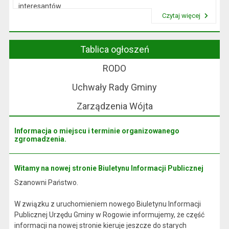
interesantów
Czytaj więcej
w sprawach skarg i wniosków.
Przeczytaj artykuł "Wójt Rogowa"
Tablica ogłoszeń
RODO
Uchwały Rady Gminy
Zarządzenia Wójta
Informacja o miejscu i terminie organizowanego
zgromadzenia.
Witamy na nowej stronie Biuletynu Informacji Publicznej
Szanowni Państwo.
W związku z uruchomieniem nowego Biuletynu Informacji
Publicznej Urzędu Gminy w Rogowie informujemy, że część
informacji na nowej stronie kieruje jeszcze do starych