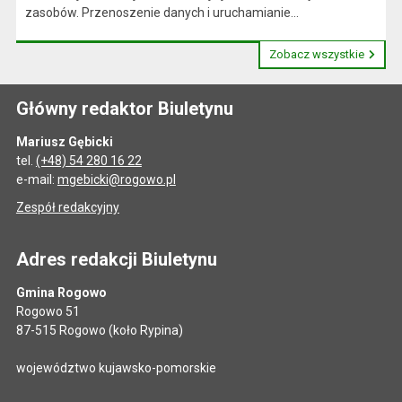
zasobów. Przenoszenie danych i uruchamianie...
Zobacz wszystkie
Główny redaktor Biuletynu
Mariusz Gębicki
tel.
(+48) 54 280 16 22
e-mail:
mgebicki@rogowo.pl
Zespół redakcyjny
Adres redakcji Biuletynu
Gmina Rogowo
Rogowo 51
87-515 Rogowo (koło Rypina)
województwo kujawsko-pomorskie