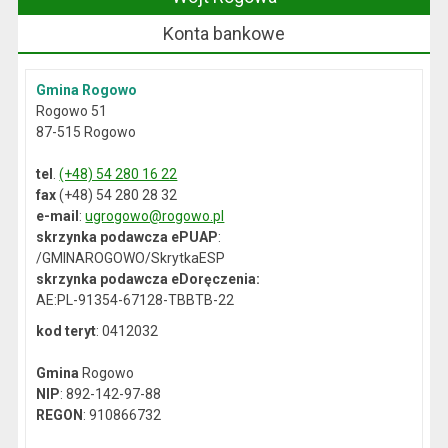
Konta bankowe
Gmina Rogowo
Rogowo 51
87-515 Rogowo
tel
.
(+48) 54 280 16 22
fax
(+48) 54 280 28 32
e-mail
:
ugrogowo@rogowo.pl
skrzynka podawcza ePUAP
:
/GMINAROGOWO/SkrytkaESP
skrzynka podawcza eDoręczenia:
AE:PL-91354-67128-TBBTB-22
kod teryt
: 0412032
Gmina
Rogowo
NIP
: 892-142-97-88
REGON
: 910866732