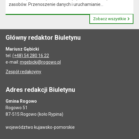
zasobów. Przenoszenie danych i uruchamianie...
Zobacz wszystkie
Główny redaktor Biuletynu
Mariusz Gębicki
tel.
(+48) 54 280 16 22
e-mail:
mgebicki@rogowo.pl
Zespół redakcyjny
Adres redakcji Biuletynu
Gmina Rogowo
Rogowo 51
87-515 Rogowo (koło Rypina)
województwo kujawsko-pomorskie