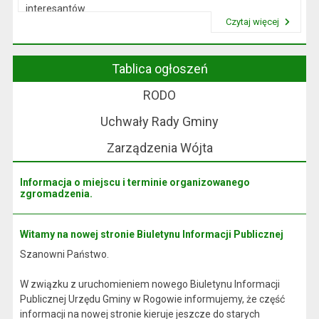
interesantów
Czytaj więcej
w sprawach skarg i wniosków.
Przeczytaj artykuł "Wójt Rogowa"
Tablica ogłoszeń
RODO
Uchwały Rady Gminy
Zarządzenia Wójta
Informacja o miejscu i terminie organizowanego
zgromadzenia.
Witamy na nowej stronie Biuletynu Informacji Publicznej
Szanowni Państwo.
W związku z uruchomieniem nowego Biuletynu Informacji
Publicznej Urzędu Gminy w Rogowie informujemy, że część
informacji na nowej stronie kieruje jeszcze do starych