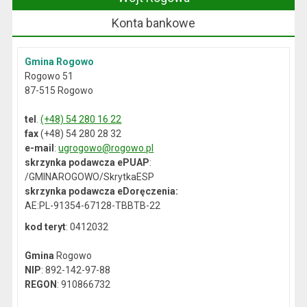
Konta bankowe
Gmina Rogowo
Rogowo 51
87-515 Rogowo
tel
.
(+48) 54 280 16 22
fax
(+48) 54 280 28 32
e-mail
:
ugrogowo@rogowo.pl
skrzynka podawcza ePUAP
:
/GMINAROGOWO/SkrytkaESP
skrzynka podawcza eDoręczenia:
AE:PL-91354-67128-TBBTB-22
kod teryt
: 0412032
Gmina
Rogowo
NIP
: 892-142-97-88
REGON
: 910866732