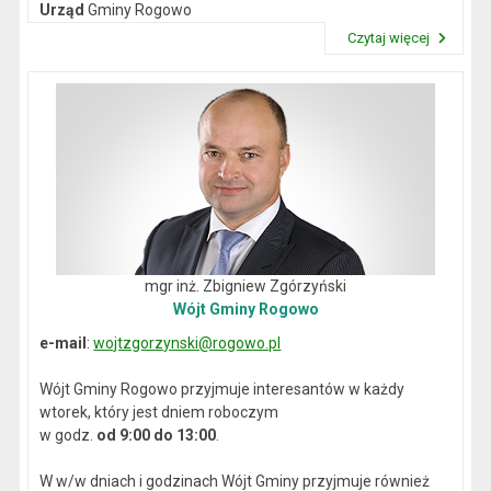
Urząd
Gminy Rogowo
NIP
: 892-12-64-614
Czytaj więcej
REGON
: 000537059
Przeczytaj artykuł "Dane kontaktowe"
mgr inż. Zbigniew Zgórzyński
Wójt Gminy Rogowo
e-mail
:
wojtzgorzynski@rogowo.pl
Wójt Gminy Rogowo przyjmuje interesantów w każdy
wtorek, który jest dniem roboczym
w godz.
od 9:00 do 13:00
.
W w/w dniach i godzinach Wójt Gminy przyjmuje również